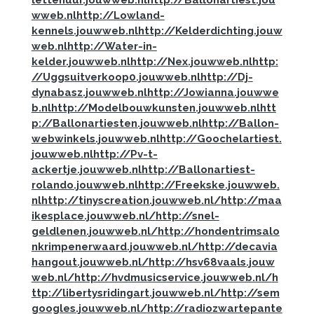
wweb.nl
http://Lowland-
kennels.jouwweb.nl
http://Kelderdichting.jouw
web.nl
http://Water-in-
kelder.jouwweb.nl
http://Nex.jouwweb.nl
http:
//Uggsuitverkoop0.jouwweb.nl
http://Dj-
dynabasz.jouwweb.nl
http://Jowianna.jouwwe
b.nl
http://Modelbouwkunsten.jouwweb.nl
htt
p://Ballonartiesten.jouwweb.nl
http://Ballon-
webwinkels.jouwweb.nl
http://Goochelartiest.
jouwweb.nl
http://Pv-t-
ackertje.jouwweb.nl
http://Ballonartiest-
rolando.jouwweb.nl
http://Freekske.jouwweb.
nl
http://tinyscreation.jouwweb.nl/
http://maa
ikesplace.jouwweb.nl/
http://snel-
geldlenen.jouwweb.nl/
http://hondentrimsalo
nkrimpenerwaard.jouwweb.nl/
http://decavia
hangout.jouwweb.nl/
http://hsv68vaals.jouw
web.nl/
http://hvdmusicservice.jouwweb.nl/
h
ttp://libertysridingart.jouwweb.nl/
http://sem
googles.jouwweb.nl/
http://radiozwartepante