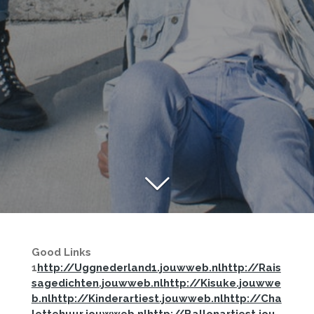
Good Links
1
http://Uggnederland1.jouwweb.nl
http://Rais
sagedichten.jouwweb.nl
http://Kisuke.jouwwe
b.nl
http://Kinderartiest.jouwweb.nl
http://Cha
lettehuur.jouwweb.nl
http://Ballonartiest.jou