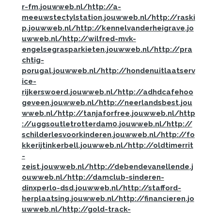
r-fm.jouwweb.nl/
http://a-
meeuwstectylstation.jouwweb.nl/
http://raski
p.jouwweb.nl/
http://kennelvanderheigrave.jo
uwweb.nl/
http://wilfred-mvk-
engelsegrasparkieten.jouwweb.nl/
http://pra
chtig-
porugal.jouwweb.nl/
http://hondenuitlaatserv
ice-
rijkerswoerd.jouwweb.nl/
http://adhdcafehoo
geveen.jouwweb.nl/
http://neerlandsbest.jou
wweb.nl/
http://tanjaforfree.jouwweb.nl/
http
://uggsoutletrotterdam0.jouwweb.nl/
http://
schilderlesvoorkinderen.jouwweb.nl/
http://fo
kkerijtinkerbell.jouwweb.nl/
http://oldtimerrit
-
zeist.jouwweb.nl/
http://debendevanellende.j
ouwweb.nl/
http://damclub-sinderen-
dinxperlo-dsd.jouwweb.nl/
http://stafford-
herplaatsing.jouwweb.nl/
http://financieren.jo
uwweb.nl/
http://gold-track-